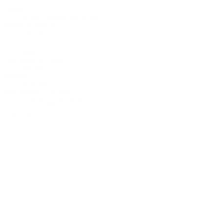
Decke
AAA Europäische Fichte
Boden & Zargen
Ovankol
Cutaway
rund
Halsbreite am Sattel
44 mm
Mensur
650 mm
Tonabnehmer System
L.R. Baggs Anthem
2.813,20 €
inkl. 19% MwSt. (DE)