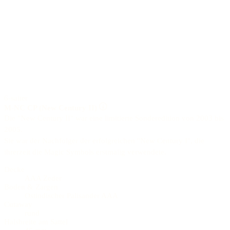
6-saiter
M-NC CP (New Century II)
Die "New Century II" war eine limitierte Sonderedition von 2003 bis
2005.
Sie war der Nachfolger der erfolgreichen "New Century I", die
ihrerzeit die Magic Symbols erstmalig verwendete.
Decke
AAA Zeder
Boden & Zargen
Ostindischer Palisander AAA
Cutaway
rund
Halsbreite am Sattel