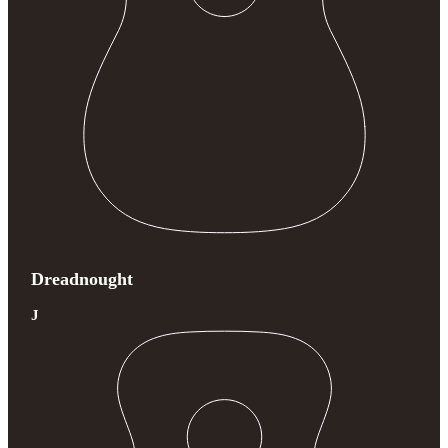
Dreadnought
J