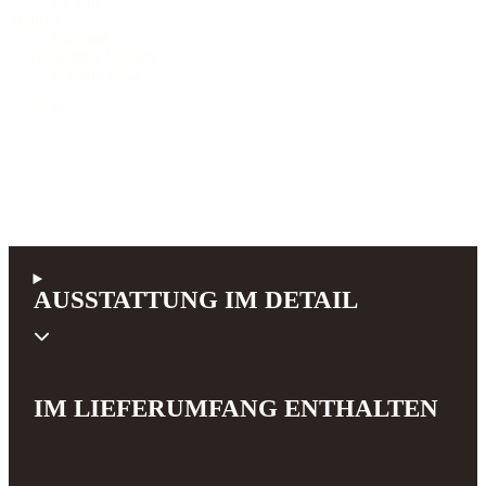
46 mm
Mensur
650 mm
Tonabnehmer System
B-Band A6.2
1.220,00 €
inkl. 19% MwSt. (DE)
AUSSTATTUNG IM DETAIL
IM LIEFERUMFANG ENTHALTEN