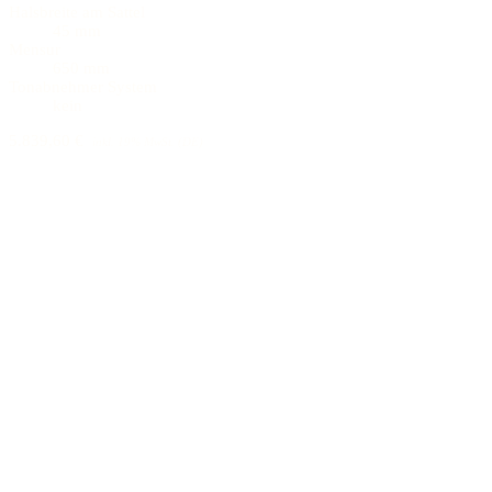
Halsbreite am Sattel
45 mm
Mensur
650 mm
Tonabnehmer System
kein
5.839,60 €
inkl. 19% MwSt. (DE)