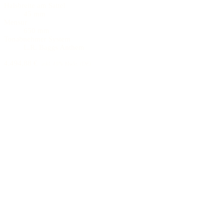
Halsbreite am Sattel
45 mm
Mensur
650 mm
Tonabnehmer System
L.R. Baggs Anthem
4.494,88 €
inkl. 19% MwSt. (DE)