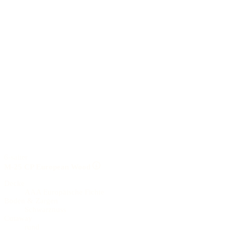
6-saiter
M-25 CP European Wood
Decke
AAA Europäische Fichte
Boden & Zargen
Schwarznuss
Cutaway
rund