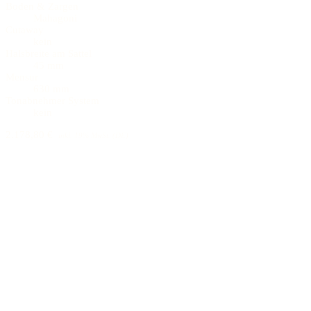
Boden & Zargen
Mahagoni
Cutaway
kein
Halsbreite am Sattel
45 mm
Mensur
630 mm
Tonabnehmer System
kein
2.178,80 €
inkl. 19% MwSt. (DE)