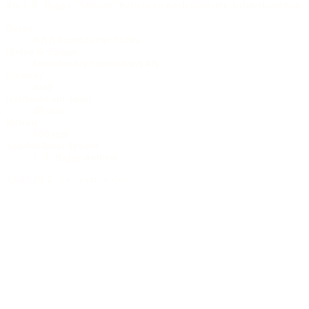
das L.R. Baggs "Anthem" System zu noch größerer Aufmerksamkeit.
Decke
AAA Europäische Fichte
Boden & Zargen
Ostindischer Palisander AAA
Cutaway
rund
Halsbreite am Sattel
48 mm
Mensur
680 mm
Tonabnehmer System
L.R. Baggs Anthem
3.647,28 €
inkl. 19% MwSt. (DE)