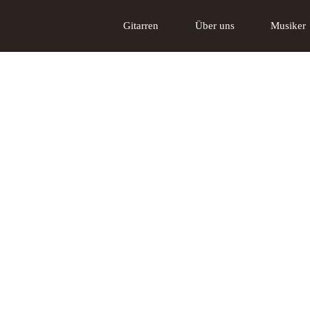
Gitarren
Über uns
Musiker
Akustikgitarren
Über uns
Tschabo E-Gitarre
Das Lakewood
Gi