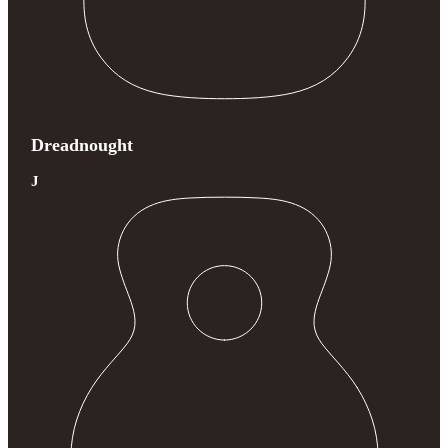
Dreadnought
J