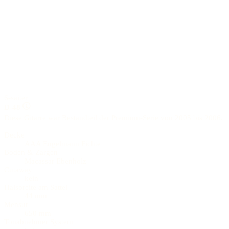
6-saiter
D-48
Diese Gitarre war Bestandteil der Premium-Serie von 2005 bis 2006.
Decke
AAA Engelmann Fichte
Boden & Zargen
Macassar Ebenholz
Cutaway
kein
Halsbreite am Sattel
44 mm
Mensur
650 mm
Tonabnehmer System