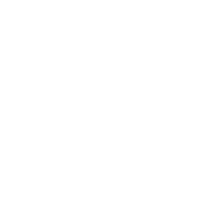
Halsbreite am Sattel
44 mm
Mensur
650 mm
Tonabnehmer System
kein
3.986,32 €
inkl. 19% MwSt. (DE)