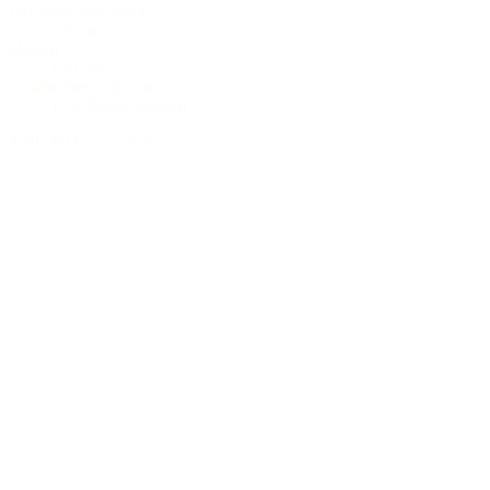
Halsbreite am Sattel
44 mm
Mensur
650 mm
Tonabnehmer System
L.R. Baggs Anthem
4.905,00 €
inkl. 19% MwSt. (DE)