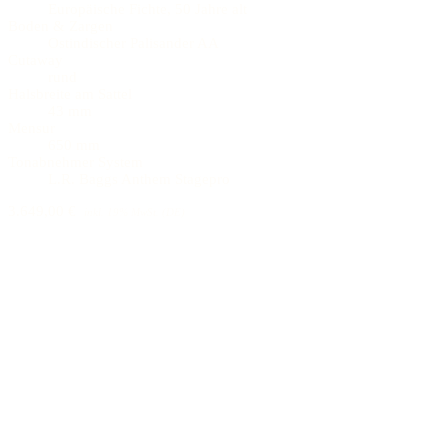
Europäische Fichte, 50 Jahre alt
Boden & Zargen
Ostindischer Palisander AA
Cutaway
rund
Halsbreite am Sattel
43 mm
Mensur
650 mm
Tonabnehmer System
L.R. Baggs Anthem Stagepro
3.649,00 €
inkl. 19% MwSt. (DE)