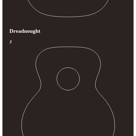
Dreadnought
J