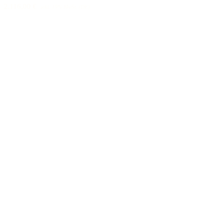
2.116,00 €
inkl. 19% MwSt. (DE)