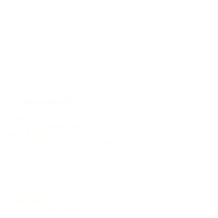
6-saiter
C-32 Edition 2019
Decke
AAA Europäische Fichte
Boden & Zargen
Ostindischer Palisander AAA
Cutaway
kein
Halsbreite am Sattel
44 mm
Mensur
630 mm
Tonabnehmer System
L.R. Baggs Anthem SL