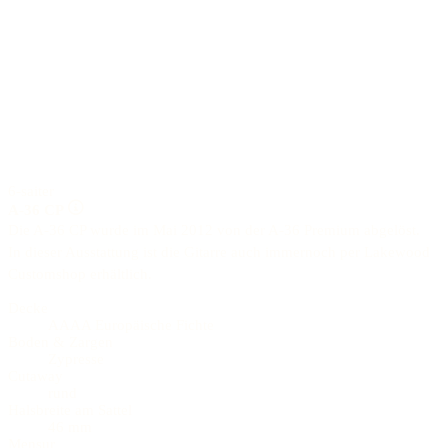
6-saiter
A-36 CP
Die A-36 CP wurde im Mai 2012 von der A-36 Premium abgelöst.
In dieser Ausstattung ist die Gitarre auch immernoch per Lakewood
Customshop erhältlich.
Decke
AAAA Europäische Fichte
Boden & Zargen
Zypresse
Cutaway
rund
Halsbreite am Sattel
46 mm
Mensur