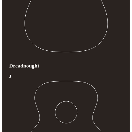
Dreadnought
J