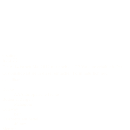
6-saiter
A-14
Die A-14 ist seit Mai 2012 nur noch als CP-Variante erhältlich. Per
Customshop ist sie in dieser einfachen Form natürlich noch
bestellbar.
Decke
AAA Europäische Fichte
Boden & Zargen
Mahagoni
Cutaway
kein
Halsbreite am Sattel
46 mm
Mensur