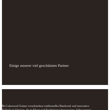
Einige unserer viel geschätzten Partner
Bei Lakewood Guitars verschmelzen traditionelles Handwerk und innovative 
Technik zu Gitarren, die in Klang und Erscheinung herausragen. Jedes unserer 