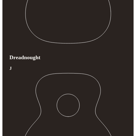
Dreadnought
J